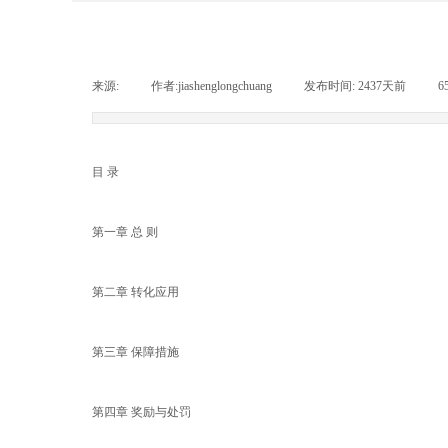
来源:
|
作者:
jiashenglongchuang
|
发布时间:
2437天前
|
6
目 录
第一章 总 则
第二章 转化应用
第三章 保障措施
第四章 奖励与处罚